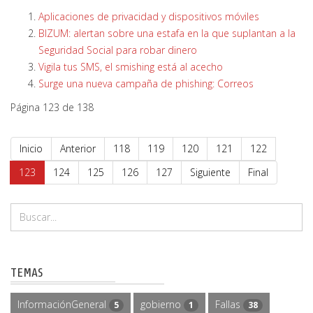
Aplicaciones de privacidad y dispositivos móviles
BIZUM: alertan sobre una estafa en la que suplantan a la
Seguridad Social para robar dinero
Vigila tus SMS, el smishing está al acecho
Surge una nueva campaña de phishing: Correos
Página 123 de 138
Inicio
Anterior
118
119
120
121
122
123
124
125
126
127
Siguiente
Final
TEMAS
InformaciónGeneral
gobierno
Fallas
5
1
38