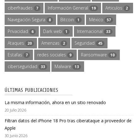
ciberfraudes
Información General
Articulos
7
19
2
Navegación Segura
Bitcoin
México
8
1
57
Privacidad
Dark web
Internacional
6
1
33
Ataques
Amenzas
Seguridad
20
2
45
Estafas
redes sociales
Ransomware
7
9
10
ciberseguridad
Malware
33
13
ÚLTIMAS PUBLICACIONES
La misma información, ahora en un sitio renovado
20 Julio 2026
Filtran datos del iPhone 18 Pro tras ciberataque a proveedor de
Apple
30 Junio 2026