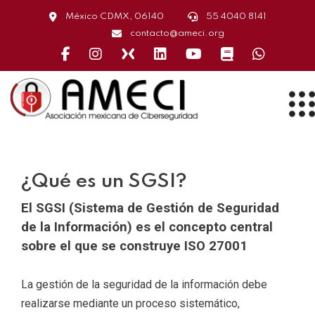
México CDMX, 06140
55 4040 8141
contacto@ameci.org
Face
instagram
X
linkedin
youtube
capacitación
whatsa
¿Qué es un SGSI?
El SGSI
(Sistema de Gestión de Seguridad
de la Información) es el concepto central
sobre el que se construye ISO 27001
La gestión de la seguridad de la información debe
realizarse mediante un proceso sistemático,