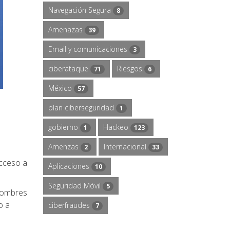
Navegación Segura
8
Amenazas
39
Email y comunicaciones
3
ciberataque
Riesgos
71
6
México
57
plan ciberseguridad
1
gobierno
Hackeo
1
123
Amenzas
Internacional
2
33
acceso a
Aplicaciones
10
Seguridad Móvil
5
 nombres
o a
ciberfraudes
7