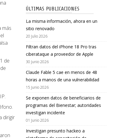
una
ÚLTIMAS PUBLICACIONES
La misma información, ahora en un
 a más
sitio renovado
el
20 Julio 2026
alsa
Filtran datos del iPhone 18 Pro tras
ciberataque a proveedor de Apple
21 de
30 Junio 2026
 de
Claude Fable 5 cae en menos de 48
horas a manos de una vulnerabilidad
15 Junio 2026
IP.
Se exponen datos de beneficiarios de
programas del Bienestar; autoridades
éfono.
investigan incidente
dirigir
01 Junio 2026
Investigan presunto hackeo a
taron