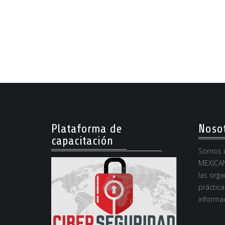
Plataforma de
Noso
capacitación
Somos u
MEXICAN
las orga
práctica
informac