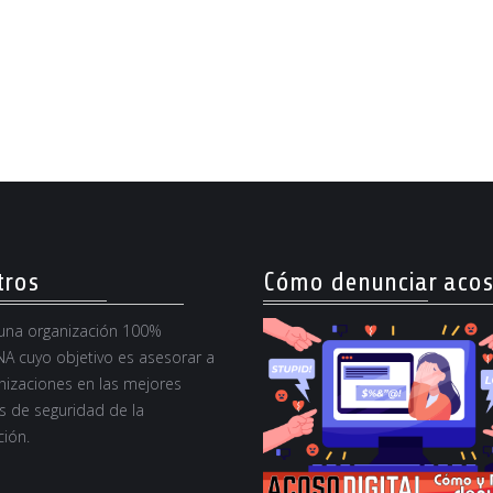
tros
Cómo denunciar aco
na organización 100%
A cuyo objetivo es asesorar a
nizaciones en las mejores
s de seguridad de la
ión.