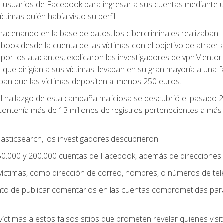
s usuarios de Facebook para ingresar a sus cuentas mediante 
timas quién había visto su perfil.
macenando en la base de datos, los cibercriminales realizaban
ook desde la cuenta de las víctimas con el objetivo de atraer
s por los atacantes, explicaron los investigadores de vpnMentor 
 que dirigían a sus víctimas llevaban en su gran mayoría a una f
aban que las víctimas depositen al menos 250 euros.
el hallazgo de esta campaña maliciosa se descubrió el pasado 
 contenía más de 13 millones de registros pertenecientes a más
asticsearch, los investigadores descubrieron:
0.000 y 200.000 cuentas de Facebook, además de direcciones 
e víctimas, como dirección de correo, nombres, o números de tel
nto de publicar comentarios en las cuentas comprometidas para 
íctimas a estos falsos sitios que prometen revelar quienes visi