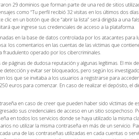
raron 29 dominios que forman parte de una red de sitios utiliz
ensajes como “Tu perfil recibió 32 visitas en los últimos dos días
ce clic en un botón que dice “abrir la lista” será dirigida a una fal
citará que ingrese sus credenciales de acceso a la plataforma.
enadas en la base de datos controlada por los atacantes para 
sa: los comentarios en las cuentas de las víctimas que contien
 fraudulento operado por los cibercriminales.
pos de páginas de dudosa reputación y algunas legítimas. El mix de
 detección y evitar ser bloqueados, pero según los investigado
ios en los que se invitaba a los usuarios a registrarse para accede
 250 euros para comenzar. En caso de realizar el depósito, el d
raseña en caso de creer que pueden haber sido víctimas de e
resado sus credenciales de acceso en un sitio sospechoso. P
eña en todos los servicios donde se haya utilizado la misma cl
ios no utilizar la misma contraseña en más de un servicio. Pa
cada una de las contraseñas utilizadas en cada cuentas o servi