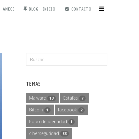
 -AMECI
BLOG -INICIO
CONTACTO
TEMAS
Malware
Estafas
13
7
Bitcoin
facebook
1
2
Robo de identidad
1
ciberseguridad
33