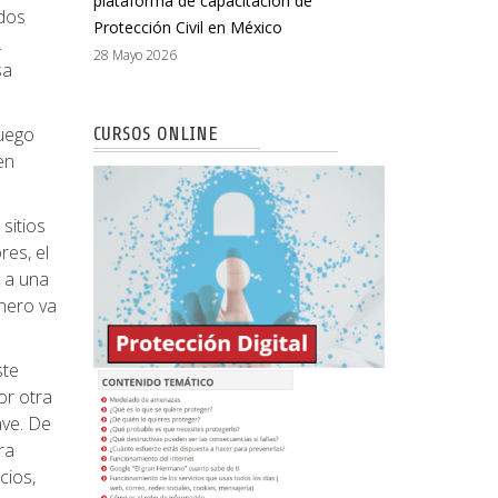
plataforma de capacitación de
ados
Protección Civil en México
.
28 Mayo 2026
sa
luego
CURSOS ONLINE
en
 sitios
res, el
r a una
inero va
ste
or otra
ave. De
ra
cios,