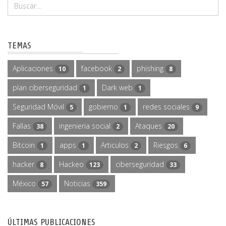
TEMAS
Aplicaciones
facebook
phishing
10
2
8
plan ciberseguridad
Dark web
1
1
Seguridad Móvil
gobierno
redes sociales
5
1
9
Fallas
ingenieria social
Ataques
38
2
20
Bitcoin
apps
Articulos
Riesgos
1
1
2
6
hacker
Hackeo
ciberseguridad
8
123
33
México
Noticias
57
359
ÚLTIMAS PUBLICACIONES