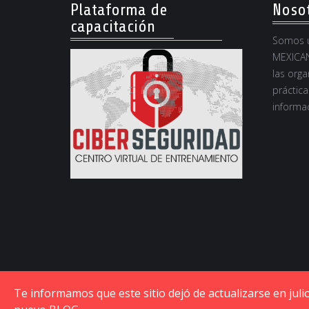
Plataforma de
Noso
capacitación
Somos u
MEXICAN
las orga
práctica
informac
Te informamos que este sitio dejó de actualizarse en jul