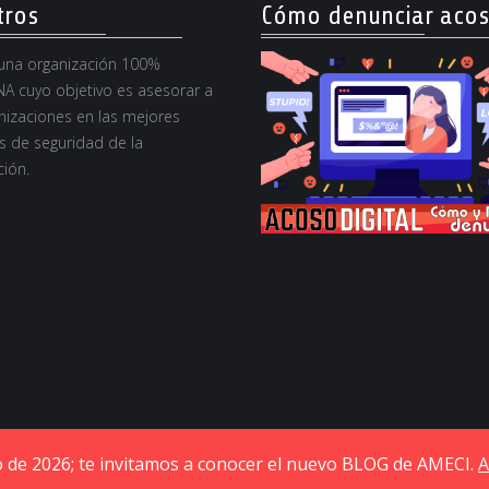
tros
Cómo denunciar aco
na organización 100%
A cuyo objetivo es asesorar a
nizaciones en las mejores
s de seguridad de la
ión.
io de 2026; te invitamos a conocer el nuevo BLOG de AMECI.
A