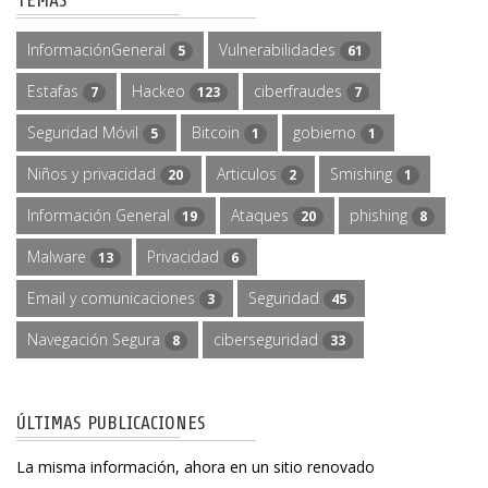
TEMAS
InformaciónGeneral
Vulnerabilidades
5
61
Estafas
Hackeo
ciberfraudes
7
123
7
Seguridad Móvil
Bitcoin
gobierno
5
1
1
Niños y privacidad
Articulos
Smishing
20
2
1
Información General
Ataques
phishing
19
20
8
Malware
Privacidad
13
6
Email y comunicaciones
Seguridad
3
45
Navegación Segura
ciberseguridad
8
33
ÚLTIMAS PUBLICACIONES
La misma información, ahora en un sitio renovado