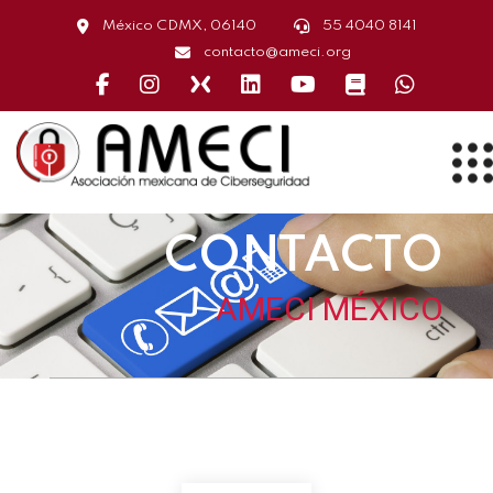
México CDMX, 06140
55 4040 8141
contacto@ameci.org
Face
instagram
X
linkedin
youtube
capacitación
whatsa
CONTACTO
AMECI MÉXICO