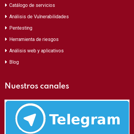
Catálogo de servicios
Análisis de Vulnerabilidades
Pentesting
Herramienta de riesgos
Análisis web y aplicativos
Blog
Nuestros canales