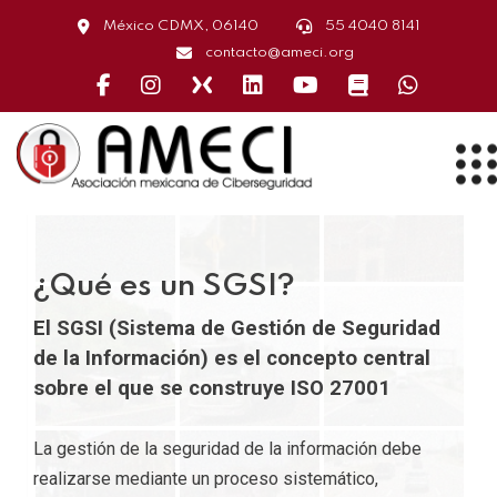
México CDMX, 06140
55 4040 8141
contacto@ameci.org
Face
instagram
X
linkedin
youtube
capacitación
whatsa
¿Qué es un SGSI?
El SGSI
(Sistema de Gestión de Seguridad
de la Información) es el concepto central
sobre el que se construye ISO 27001
La gestión de la seguridad de la información debe
realizarse mediante un proceso sistemático,