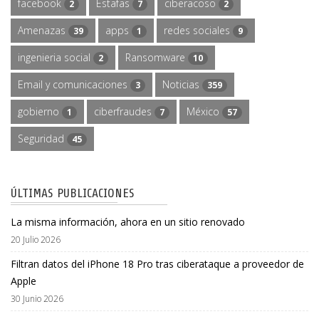
facebook
Estafas
ciberacoso
2
7
2
Amenazas
apps
redes sociales
39
1
9
ingenieria social
Ransomware
2
10
Email y comunicaciones
Noticias
3
359
gobierno
ciberfraudes
México
1
7
57
Seguridad
45
ÚLTIMAS PUBLICACIONES
La misma información, ahora en un sitio renovado
20 Julio 2026
Filtran datos del iPhone 18 Pro tras ciberataque a proveedor de
Apple
30 Junio 2026