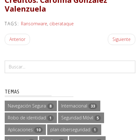
Valenzuela
TAGS:
Ransomware
,
ciberataque
Anterior
Siguiente
TEMAS
Navegación Segura
Internacional
8
33
Robo de identidad
Seguridad Móvil
1
5
Aplicaciones
plan ciberseguridad
10
1