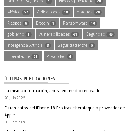
plan ciberseguridad
Niños y privacidad
1
20
México
Aplicaciones
Ataques
57
10
20
Riesgos
Bitcoin
Ransomware
6
1
10
gobierno
Vulnerabilidades
Seguridad
1
61
45
Inteligencia Artificial
Seguridad Móvil
3
5
ciberataque
Privacidad
71
6
ÚLTIMAS PUBLICACIONES
La misma información, ahora en un sitio renovado
20 Julio 2026
Filtran datos del iPhone 18 Pro tras ciberataque a proveedor de
Apple
30 Junio 2026