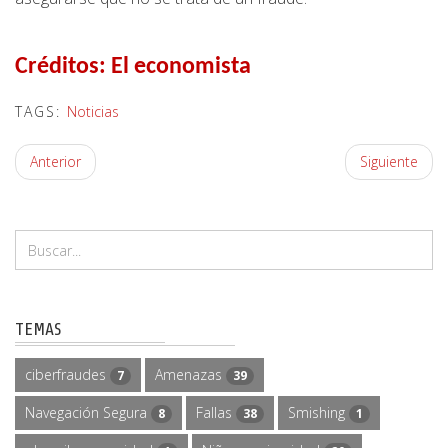
Créditos:
El economista
TAGS:
Noticias
Anterior
Siguiente
TEMAS
ciberfraudes
Amenazas
7
39
Navegación Segura
Fallas
Smishing
8
38
1