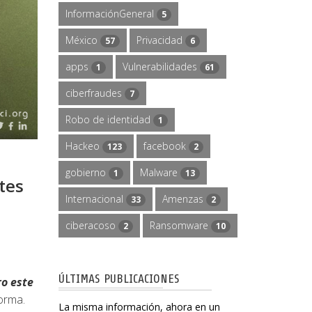
InformaciónGeneral
5
México
Privacidad
57
6
apps
Vulnerabilidades
1
61
ciberfraudes
7
Robo de identidad
1
Hackeo
facebook
123
2
gobierno
Malware
1
13
tes
Internacional
Amenzas
33
2
ciberacoso
Ransomware
2
10
ÚLTIMAS PUBLICACIONES
ro este
forma.
La misma información, ahora en un