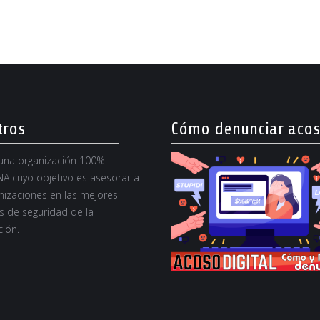
tros
Cómo denunciar aco
na organización 100%
A cuyo objetivo es asesorar a
nizaciones en las mejores
s de seguridad de la
ión.