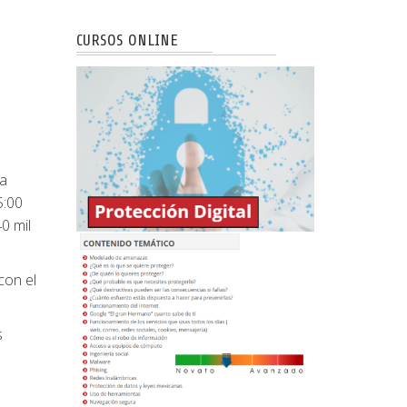
CURSOS ONLINE
ra
5:00
0 mil
con el
s