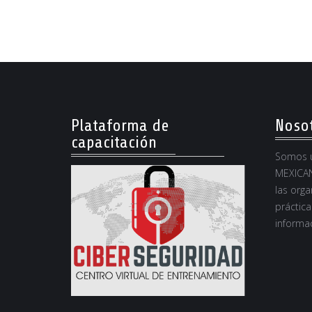
Plataforma de
Noso
capacitación
Somos u
MEXICAN
las orga
práctica
informac