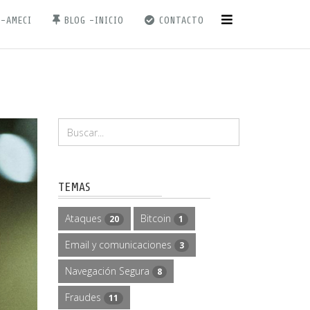
 -AMECI
BLOG -INICIO
CONTACTO
TEMAS
Ataques
Bitcoin
20
1
Email y comunicaciones
3
Navegación Segura
8
Fraudes
11