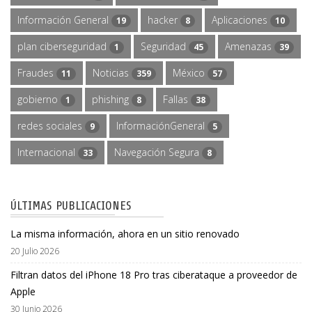
Información General
hacker
Aplicaciones
19
8
10
plan ciberseguridad
Seguridad
Amenazas
1
45
39
Fraudes
Noticias
México
11
359
57
gobierno
phishing
Fallas
1
8
38
redes sociales
InformaciónGeneral
9
5
Internacional
Navegación Segura
33
8
ÚLTIMAS PUBLICACIONES
La misma información, ahora en un sitio renovado
20 Julio 2026
Filtran datos del iPhone 18 Pro tras ciberataque a proveedor de
Apple
30 Junio 2026