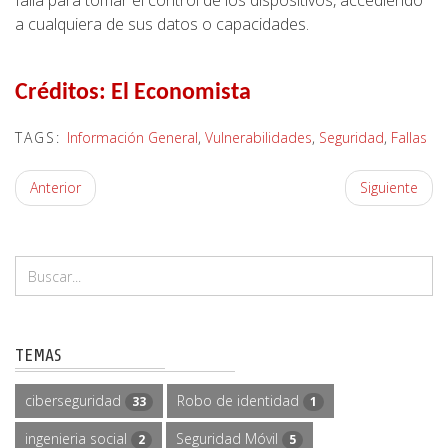
falla para tomar el control de los dispositivos, accediendo
a cualquiera de sus datos o capacidades.
Créditos:
El Economista
TAGS:
Información General
,
Vulnerabilidades
,
Seguridad
,
Fallas
Anterior
Siguiente
TEMAS
ciberseguridad
Robo de identidad
33
1
ingenieria social
Seguridad Móvil
2
5