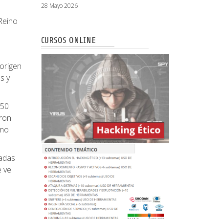
28 Mayo 2026
Reino
CURSOS ONLINE
 origen
s y
450
aron
smo
zadas
e ve