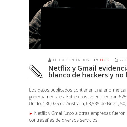
EDITOR CONTENIDOS
BLOG
27 A
Netflix y Gmail evidenc
blanco de hackers y no l
Los datos publicados contienen una enorme can
gubernamentales. Entre ellos se encuentran 625
Unido, 136,025 de Australia, 68,535 de Brasil, 5
Netflix y Gmail junto a otras empresas fueron
►
contraseñas de diversos servicios.