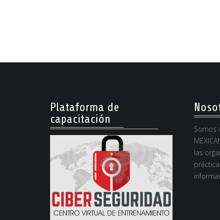
Plataforma de
Noso
capacitación
Somos u
MEXICAN
las orga
práctica
informac