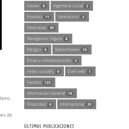
hacker
ingenieria social
8
2
Fraudes
ciberacoso
11
2
Amenazas
39
Navegación Segura
8
Riesgos
Ransomware
6
10
Email y comunicaciones
3
redes sociales
Dark web
9
1
Hackeo
123
Información General
19
Reino
Privacidad
Internacional
6
33
nes de
ÚLTIMAS PUBLICACIONES