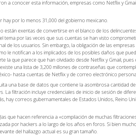
ron a conocer esta información, empresas como Netflix y Gmai
er hay por lo menos 31,000 del gobierno mexicano.
o están exentas de convertirse en el blanco de los delincuente
el tema por las veces que sus cuentas se han visto compromet
al de los usuarios. Sin embargo, la obligación de las empresas
mo le notifican a los implicados de los posibles daños que pue
arte la que parece que han olvidado desde Netflix y Gmail, pues
 existe una lista de 3,200 millones de contraseñas que contemp
xico- hasta cuentas de Netflix y de correo electrónico persona
uita una base de datos que contiene la asombrosa cantidad de
La filtración incluye credenciales de inicio de sesión de difer
emás, hay correos gubernamentales de Estados Unidos, Reino Uni
as que hacen referencia a «compilación de muchas filtracione
lizada por hackers a lo largo de los años en foros. Si bien much
levante del hallazgo actual es su gran tamaño.