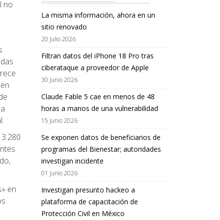
l no
La misma información, ahora en un
sitio renovado
20 Julio 2026
s
Filtran datos del iPhone 18 Pro tras
idas
ciberataque a proveedor de Apple
 rece
30 Junio 2026
den
 de
Claude Fable 5 cae en menos de 48
la
horas a manos de una vulnerabilidad
l.
15 Junio 2026
 3.280
Se exponen datos de beneficiarios de
entes
programas del Bienestar; autoridades
do,
investigan incidente
01 Junio 2026
s» en
Investigan presunto hackeo a
os
plataforma de capacitación de
Protección Civil en México