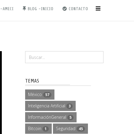
 -AMECI
BLOG -INICIO
CONTACTO
TEMAS
México
57
Inteligencia Artificial
3
InformaciónGeneral
5
Bitcoin
Seguridad
1
45