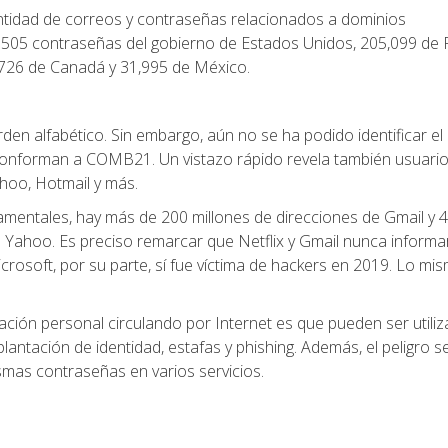
tidad de correos y contraseñas relacionados a dominios
.505 contraseñas del gobierno de Estados Unidos, 205,099 de 
0,726 de Canadá y 31,995 de México.
en alfabético. Sin embargo, aún no se ha podido identificar el
e conforman a COMB21. Un vistazo rápido revela también usuario
ahoo, Hotmail y más.
entales, hay más de 200 millones de direcciones de Gmail y 
e Yahoo. Es preciso remarcar que Netflix y Gmail nunca inform
crosoft, por su parte, sí fue víctima de hackers en 2019. Lo mi
ción personal circulando por Internet es que pueden ser utili
ntación de identidad, estafas y phishing. Además, el peligro s
smas contraseñas en varios servicios.