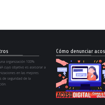
tros
Cómo denunciar aco
na organización 100%
A cuyo objetivo es asesorar a
nizaciones en las mejores
s de seguridad de la
ión.