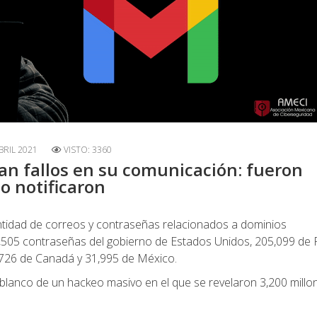
BRIL 2021
VISTO: 3360
ian fallos en su comunicación: fueron
o notificaron
tidad de correos y contraseñas relacionados a dominios
,505 contraseñas del gobierno de Estados Unidos, 205,099 de 
0,726 de Canadá y 31,995 de México.
 blanco de un hackeo masivo en el que se revelaron 3,200 millo