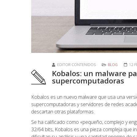
EDITOR CONTENIDOS
BLOG
12 
Kobalos: un malware pa
supercomputadoras
Kobalos es un nuevo malware que usa una versi
supercomputadoras y servidores de redes académ
descartan otras plataformas.
Se ha calificado como «pequeño, complejo y en
32/64 bits, Kobalos es una pieza compleja que i
dificultan su análisis y una cantidad enorme de c