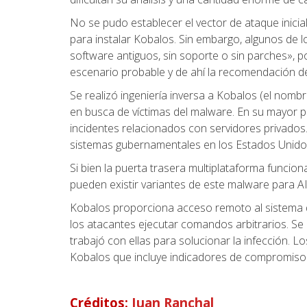
No se pudo establecer el vector de ataque inicia
para instalar Kobalos. Sin embargo, algunos de
software antiguos, sin soporte o sin parches», p
escenario probable y de ahí la recomendación d
Se realizó ingeniería inversa a Kobalos (el nombr
en busca de víctimas del malware. En su mayor
incidentes relacionados con servidores privados
sistemas gubernamentales en los Estados Unidos
Si bien la puerta trasera multiplataforma funcio
pueden existir variantes de este malware para A
Kobalos proporciona acceso remoto al sistema de
los atacantes ejecutar comandos arbitrarios. Se n
trabajó con ellas para solucionar la infección. L
Kobalos que incluye indicadores de compromiso q
Créditos:
Juan Ranchal