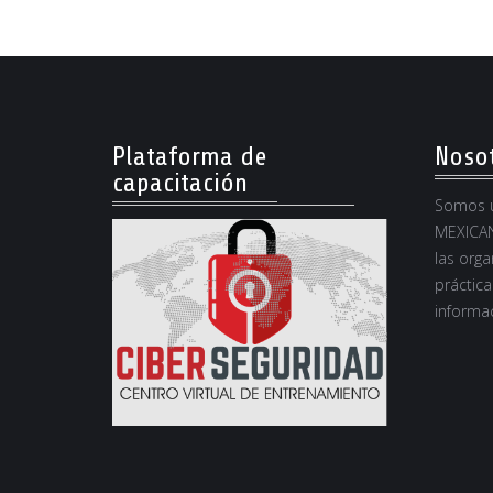
Plataforma de
Noso
capacitación
Somos u
MEXICAN
las orga
práctica
informac