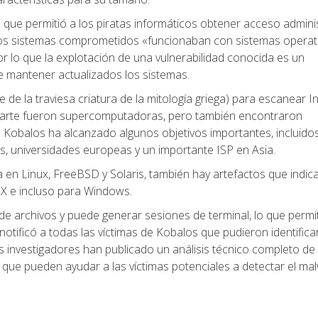
l que permitió a los piratas informáticos obtener acceso admini
 los sistemas comprometidos «funcionaban con sistemas operat
or lo que la explotación de una vulnerabilidad conocida es un
e mantener actualizados los sistemas.
e de la traviesa criatura de la mitología griega) para escanear I
 parte fueron supercomputadoras, pero también encontraron
. Kobalos ha alcanzado algunos objetivos importantes, incluido
, universidades europeas y un importante ISP en Asia.
na en Linux, FreeBSD y Solaris, también hay artefactos que indic
IX e incluso para Windows.
 archivos y puede generar sesiones de terminal, lo que permit
otificó a todas las víctimas de Kobalos que pudieron identificar
os investigadores han publicado un análisis técnico completo de
ue pueden ayudar a las víctimas potenciales a detectar el ma