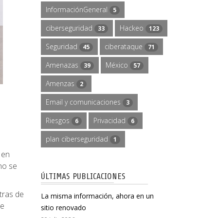
InformaciónGeneral
5
ciberseguridad
Hackeo
33
123
Seguridad
ciberataque
45
71
Amenazas
México
39
57
Amenzas
2
Email y comunicaciones
3
Riesgos
Privacidad
6
6
plan ciberseguridad
1
 en
no se
ÚLTIMAS PUBLICACIONES
tras de
La misma información, ahora en un
ue
sitio renovado