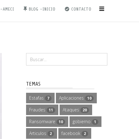
 -AMECI
BLOG -INICIO
CONTACTO
TEMAS
Estafas
Aplicaciones
7
10
Fraudes
Ataques
11
20
Ransomware
gobierno
10
1
Articulos
facebook
2
2