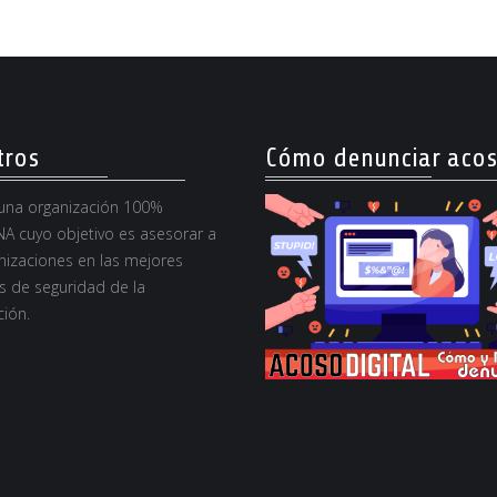
tros
Cómo denunciar aco
na organización 100%
A cuyo objetivo es asesorar a
nizaciones en las mejores
s de seguridad de la
ión.