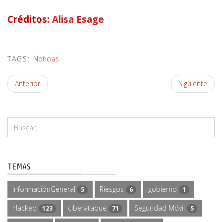
Créditos:
Alisa Esage
TAGS:
Noticias
Anterior
Siguiente
TEMAS
InformaciónGeneral
Riesgos
gobierno
5
6
1
Hackeo
ciberataque
Seguridad Móvil
123
71
5