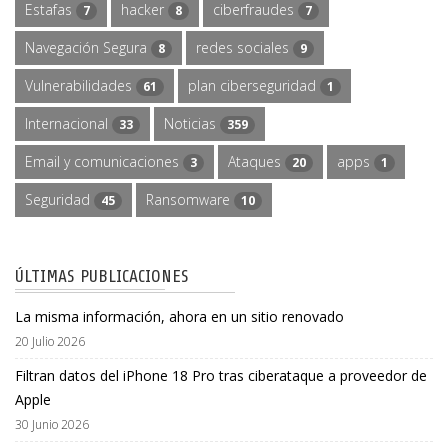
Estafas
hacker
ciberfraudes
7
8
7
Navegación Segura
redes sociales
8
9
Vulnerabilidades
plan ciberseguridad
61
1
Internacional
Noticias
33
359
Email y comunicaciones
Ataques
apps
3
20
1
Seguridad
Ransomware
45
10
ÚLTIMAS PUBLICACIONES
La misma información, ahora en un sitio renovado
20 Julio 2026
Filtran datos del iPhone 18 Pro tras ciberataque a proveedor de
Apple
30 Junio 2026