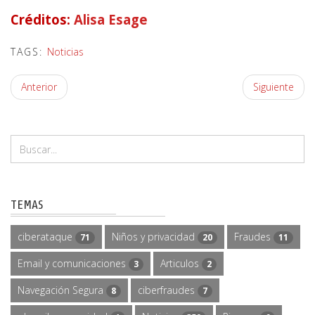
Créditos:
Alisa Esage
TAGS:
Noticias
Anterior
Siguiente
TEMAS
ciberataque
Niños y privacidad
Fraudes
71
20
11
Email y comunicaciones
Articulos
3
2
Navegación Segura
ciberfraudes
8
7