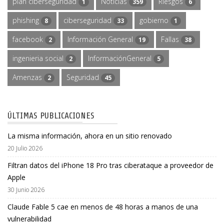
plan ciberseguridad
Noticias
Riesgos
1
359
6
phishing
ciberseguridad
gobierno
8
33
1
facebook
Información General
Fallas
2
19
38
ingenieria social
InformaciónGeneral
2
5
Amenzas
Seguridad
2
45
ÚLTIMAS PUBLICACIONES
La misma información, ahora en un sitio renovado
20 Julio 2026
Filtran datos del iPhone 18 Pro tras ciberataque a proveedor de
Apple
30 Junio 2026
Claude Fable 5 cae en menos de 48 horas a manos de una
vulnerabilidad