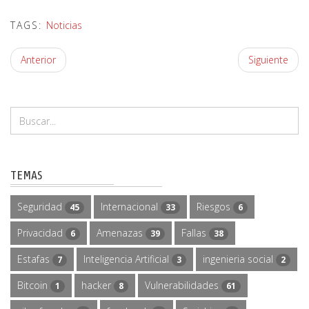
TAGS:
Noticias
Anterior
Siguiente
TEMAS
Seguridad
Internacional
Riesgos
45
33
6
Privacidad
Amenazas
Fallas
6
39
38
Estafas
Inteligencia Artificial
ingenieria social
7
3
2
Bitcoin
hacker
Vulnerabilidades
1
8
61