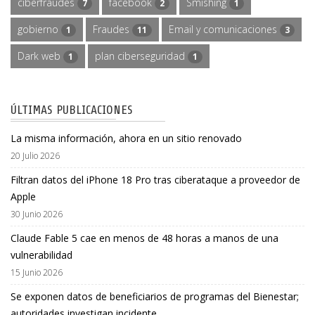
ciberfraudes
facebook
Smishing
7
2
1
gobierno
Fraudes
Email y comunicaciones
1
11
3
Dark web
plan ciberseguridad
1
1
ÚLTIMAS PUBLICACIONES
La misma información, ahora en un sitio renovado
20 Julio 2026
Filtran datos del iPhone 18 Pro tras ciberataque a proveedor de
Apple
30 Junio 2026
Claude Fable 5 cae en menos de 48 horas a manos de una
vulnerabilidad
15 Junio 2026
Se exponen datos de beneficiarios de programas del Bienestar;
autoridades investigan incidente